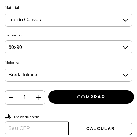
Material
Tamanho
Moldura
ALTERAR CEP
Entregas para o CEP:
Meios de envio
CALCULAR