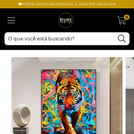
🚚 FRETE GRÁTIS REGIÕES SUL E SUDESTE | 5% NO PIX
0