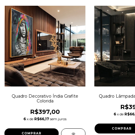
Quadro Decorativo Índia Grafite
Quadro Lâmpada d
Colorida
R$39
R$397,00
6
x de
R$66,
6
x de
R$66,17
sem juros
COMPRAR
COMPRAR