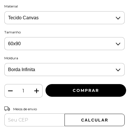
Material
Tamanho
Moldura
ALTERAR CEP
Entregas para o CEP:
Meios de envio
CALCULAR