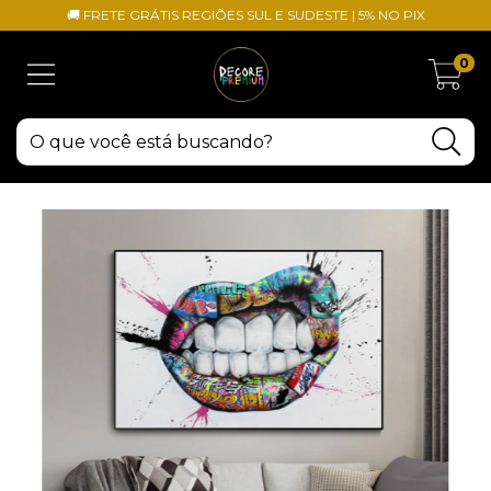
🚚 FRETE GRÁTIS REGIÕES SUL E SUDESTE | 5% NO PIX
0