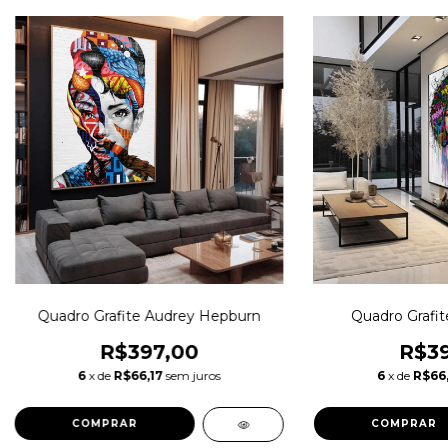
Quadro Grafite Audrey Hepburn
Quadro Grafit
R$397,00
R$39
6
x de
R$66,17
sem juros
6
x de
R$66,
COMPRAR
COMPRAR