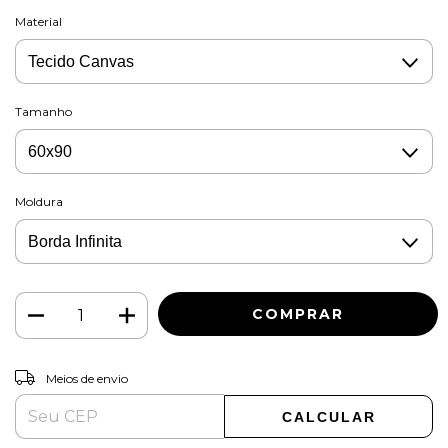
Material
Tamanho
Moldura
ALTERAR CEP
Entregas para o CEP:
Meios de envio
CALCULAR