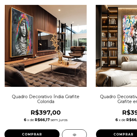
Quadro Decorativo Índia Grafite
Quadro Decorativ
Colorida
Grafite 
R$397,00
R$39
6
x de
R$66,17
sem juros
6
x de
R$66,
COMPRAR
COMPRAR