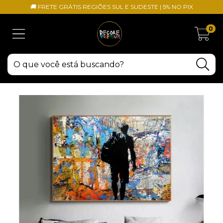
🚚 FRETE GRÁTIS REGIÕES SUL E SUDESTE | 5% NO PIX
0