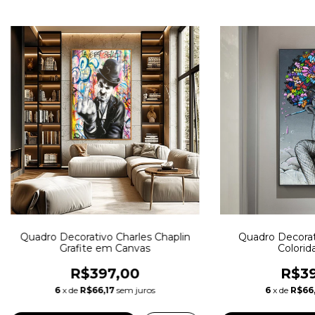
Quadro Decorativo Charles Chaplin
Quadro Decorati
Grafite em Canvas
Colorida
R$397,00
R$39
6
x de
R$66,17
sem juros
6
x de
R$66,