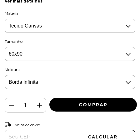
Ver mais detalhes
Material
Tamanho
Moldura
ALTERAR CEP
Entregas para o CEP:
Meios de envio
CALCULAR