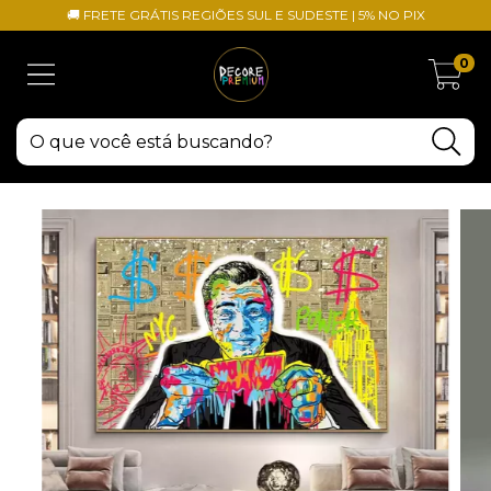
🚚 FRETE GRÁTIS REGIÕES SUL E SUDESTE | 5% NO PIX
0