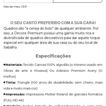
Não sei meu CEP
O SEU CANTO PREFERIDO COM A SUA CARA!
Quadros são "a cereja do bolo" de qualquer ambiente. Por
isso, a Decore Premium possui uma gama muito rica e
diversificada de quadros decorativos para dar aquele toque
especial em qualquer área de sua casa ou do seu local de
trabalho.
Especificações
◾Materiais:
Tecido Canvas 100% algodão (o Mesmo usado em
Obras de arte e Museus) Ou Adesivo Premium Avery (O
Melhor)
◾Tinta:
Triangle (100 anos de durabilidade, sem cheiro, mais
vida e muito mais cor)
◾Impressão:
Impressora Plotter Roland de grandes formatos
(FULL HD 4K)
◾Madeira:
Nobre tratada de reflorestamento e com selo