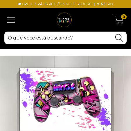
🚚 FRETE GRÁTIS REGIÕES SUL E SUDESTE | 5% NO PIX
0