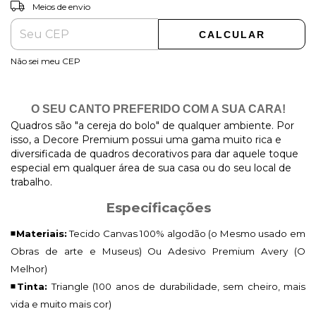
ALTERAR CEP
Entregas para o CEP:
Meios de envio
CALCULAR
Não sei meu CEP
O SEU CANTO PREFERIDO COM A SUA CARA!
Quadros são "a cereja do bolo" de qualquer ambiente. Por
isso, a Decore Premium possui uma gama muito rica e
diversificada de quadros decorativos para dar aquele toque
especial em qualquer área de sua casa ou do seu local de
trabalho.
Especificações
◾Materiais:
Tecido Canvas 100% algodão (o Mesmo usado em
Obras de arte e Museus) Ou Adesivo Premium Avery (O
Melhor)
◾Tinta:
Triangle (100 anos de durabilidade, sem cheiro, mais
vida e muito mais cor)