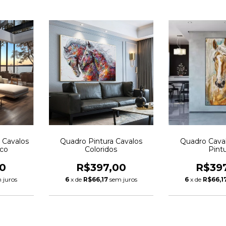
 Cavalos
Quadro Pintura Cavalos
Quadro Cava
nco
Coloridos
Pint
0
R$397,00
R$39
 juros
6
x de
R$66,17
sem juros
6
x de
R$66,1