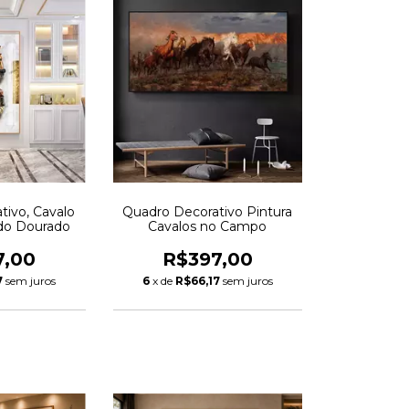
tivo, Cavalo
Quadro Decorativo Pintura
do Dourado
Cavalos no Campo
7,00
R$397,00
7
sem juros
6
x de
R$66,17
sem juros