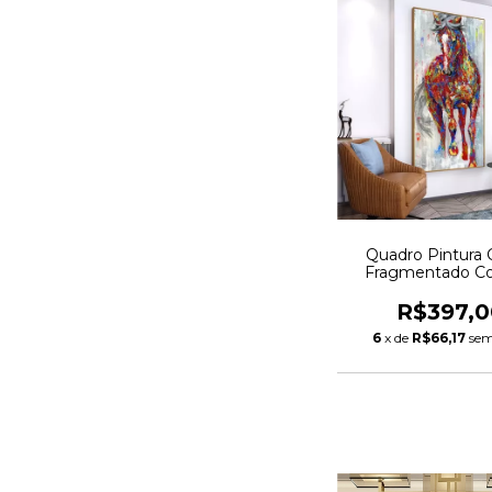
Quadro Pintura 
Fragmentado Co
R$397,0
6
x de
R$66,17
sem