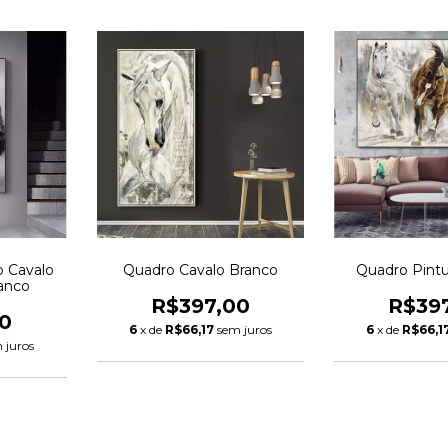
o Cavalo
Quadro Cavalo Branco
Quadro Pintu
anco
R$397,00
R$39
0
6
x de
R$66,17
sem juros
6
x de
R$66,1
 juros