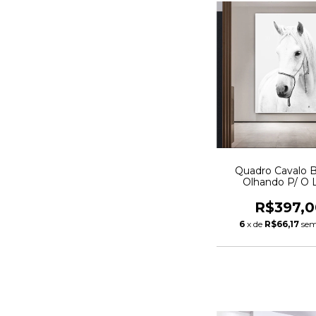
Quadro Cavalo 
Olhando P/ O 
R$397,0
6
x de
R$66,17
sem