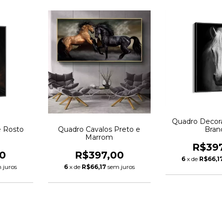
Quadro Decora
e Rosto
Quadro Cavalos Preto e
Bran
Marrom
R$39
0
R$397,00
6
x de
R$66,1
 juros
6
x de
R$66,17
sem juros