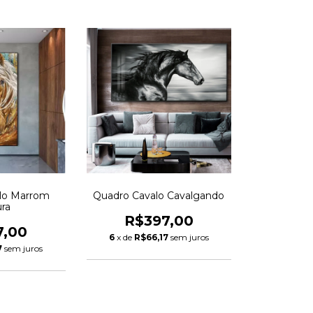
lo Marrom
Quadro Cavalo Cavalgando
ura
R$397,00
7,00
6
x de
R$66,17
sem juros
7
sem juros