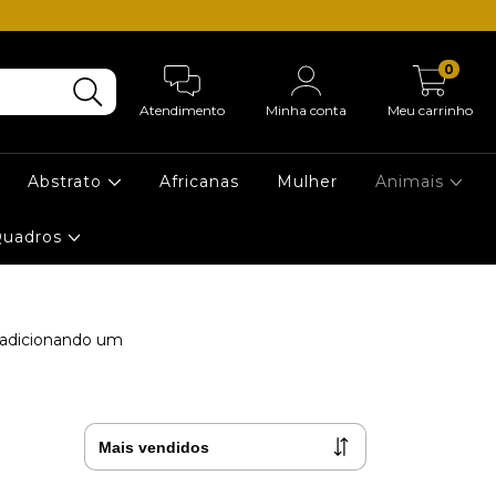
0
Atendimento
Minha conta
Meu carrinho
Abstrato
Africanas
Mulher
Animais
Quadros
, adicionando um