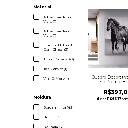
Material
Adesivo Vinil/com
Vidro (1)
Adesivo Vinil/sem
Vidro (1)
Moldura Flutuante
Com Chassi (3)
Tecido Canvas (49)
Tela Canvas (1)
Quadro Decorativ
Vinil C/ Vidro (1)
em Preto e Br
R$397,0
Moldura
6
x de
R$66,17
sem
Borda Infinita (42)
Branca (36)
Dourada (41)