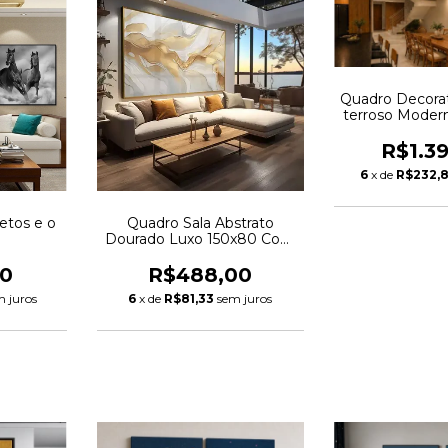
Quadro Decorat
terroso Modern
R$1.3
6
x de
R$232,
etos e o
Quadro Sala Abstrato
Dourado Luxo 150x80 Com
Mold. Dourada
00
R$488,00
m juros
6
x de
R$81,33
sem juros