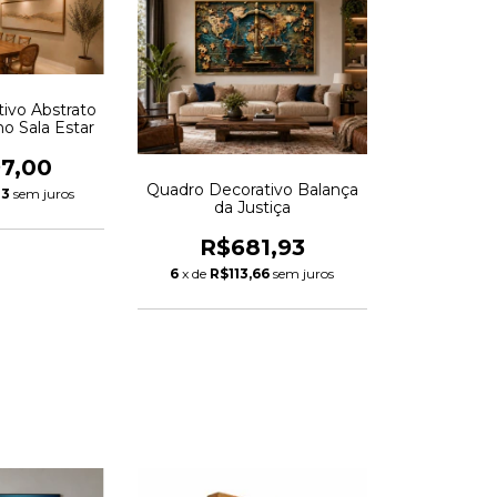
ivo Abstrato
o Sala Estar
97,00
Quadro Decorativo Balança
83
sem juros
da Justiça
R$681,93
6
x de
R$113,66
sem juros