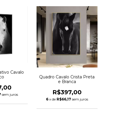
tivo Cavalo
Quadro Cavalo Crista Preta
co
e Branca
7,00
R$397,00
7
sem juros
6
x de
R$66,17
sem juros