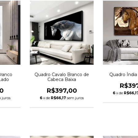
Branco
Quadro Cavalo Branco de
Quadro Índia
Lado
Cabeca Baixa
R$39
0
R$397,00
6
x de
R$66,1
 juros
6
x de
R$66,17
sem juros