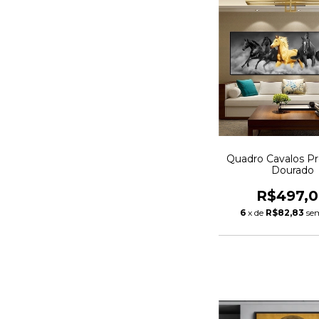
Quadro Cavalos Pr
Dourado
R$497,
6
x de
R$82,83
se