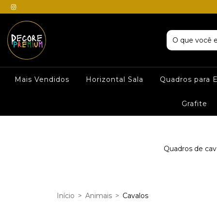
Mais Vendidos
Horizontal Sala
Quadros para E
Grafite
Quadros de cava
Início
>
Animais
>
Cavalos