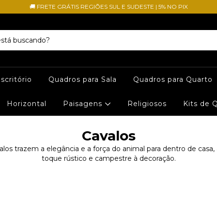
🚚 FRETE GRÁTIS REGIÕES SUL E SUDESTE | 5% NO PIX
scritório
Quadros para Sala
Quadros para Quarto
Horizontal
Paisagens
Religiosos
Kits de 
Cavalos
los trazem a elegância e a força do animal para dentro de casa
toque rústico e campestre à decoração.