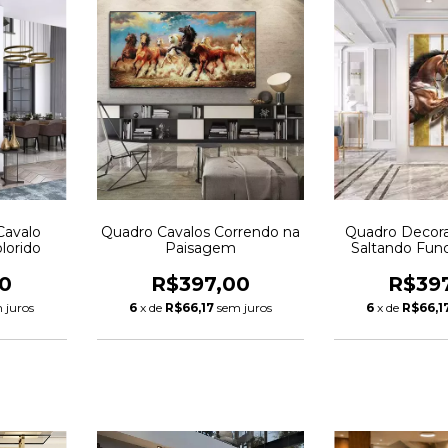
Cavalo
Quadro Cavalos Correndo na
Quadro Decora
lorido
Paisagem
Saltando Fun
0
R$397,00
R$39
 juros
6
x de
R$66,17
sem juros
6
x de
R$66,1