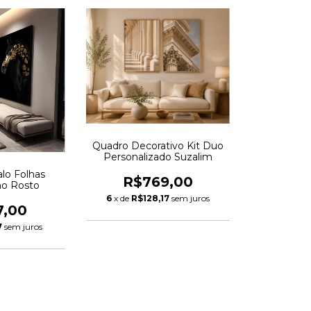
Quadro Decorativo Kit Duo
Personalizado Suzalim
lo Folhas
R$769,00
no Rosto
6
x de
R$128,17
sem juros
7,00
7
sem juros