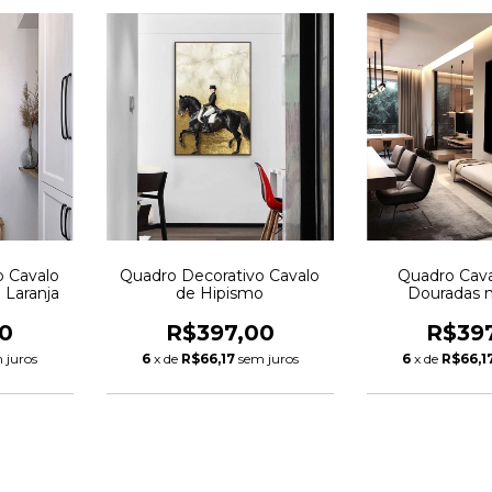
o Cavalo
Quadro Decorativo Cavalo
Quadro Cava
 Laranja
de Hipismo
Douradas 
0
R$397,00
R$39
 juros
6
x de
R$66,17
sem juros
6
x de
R$66,1