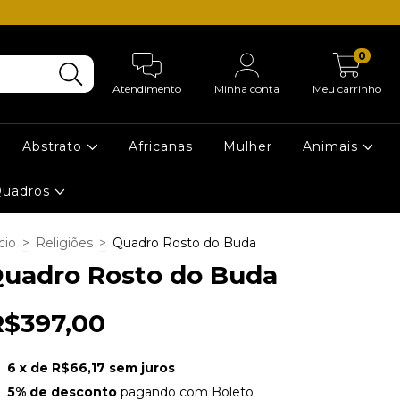
0
Atendimento
Minha conta
Meu carrinho
Abstrato
Africanas
Mulher
Animais
Quadros
cio
>
Religiões
>
Quadro Rosto do Buda
uadro Rosto do Buda
R$397,00
6
x de
R$66,17
sem juros
5% de desconto
pagando com Boleto