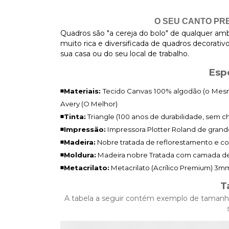
O SEU CANTO PRE
Quadros são "a cereja do bolo" de qualquer a
muito rica e diversificada de quadros decorati
sua casa ou do seu local de trabalho.
Esp
◾Materiais:
Tecido Canvas 100% algodão (o Mes
Avery (O Melhor)
◾Tinta:
Triangle (100 anos de durabilidade, sem ch
◾Impressão:
Impressora Plotter Roland de grand
◾Madeira:
Nobre tratada de reflorestamento e c
◾Moldura:
Madeira nobre Tratada com camada de 
◾Metacrilato:
Metacrilato (Acrílico Premium)
3mm 
T
A tabela a seguir contém exemplo de tamanh