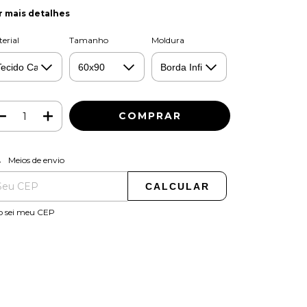
r mais detalhes
erial
Tamanho
Moldura
ALTERAR CEP
regas para o CEP:
Meios de envio
CALCULAR
o sei meu CEP