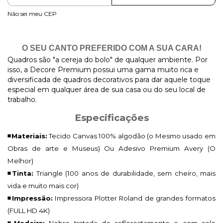
Não sei meu CEP
O SEU CANTO PREFERIDO COM A SUA CARA!
Quadros são "a cereja do bolo" de qualquer ambiente. Por
isso, a Decore Premium possui uma gama muito rica e
diversificada de quadros decorativos para dar aquele toque
especial em qualquer área de sua casa ou do seu local de
trabalho.
Especificações
◾Materiais:
Tecido Canvas 100% algodão (o Mesmo usado em
Obras de arte e Museus) Ou Adesivo Premium Avery (O
Melhor)
◾Tinta:
Triangle (100 anos de durabilidade, sem cheiro, mais
vida e muito mais cor)
◾Impressão:
Impressora Plotter Roland de grandes formatos
(FULL HD 4K)
◾Madeira:
Nobre tratada de reflorestamento e com selo