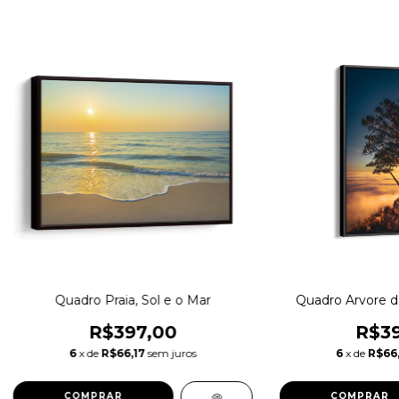
Quadro Praia, Sol e o Mar
Quadro Arvore da
R$397,00
R$39
6
x de
R$66,17
sem juros
6
x de
R$66,
COMPRAR
COMPRAR