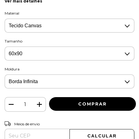
Ver mais detalhes
Material
Tamanho
Moldura
ALTERAR CEP
Entregas para o CEP:
Meios de envio
CALCULAR