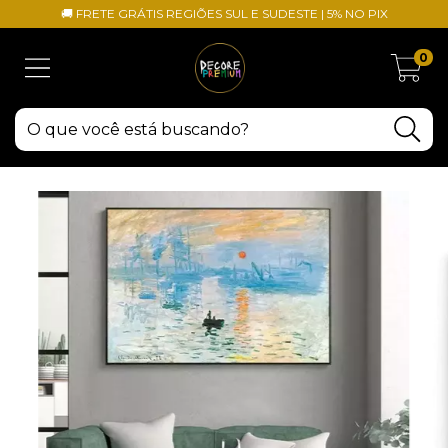
🚚 FRETE GRÁTIS REGIÕES SUL E SUDESTE | 5% NO PIX
0