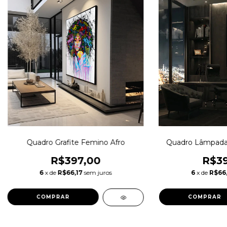
Quadro Grafite Femino Afro
Quadro Lâmpada d
R$397,00
R$39
6
x de
R$66,17
sem juros
6
x de
R$66,
COMPRAR
COMPRAR