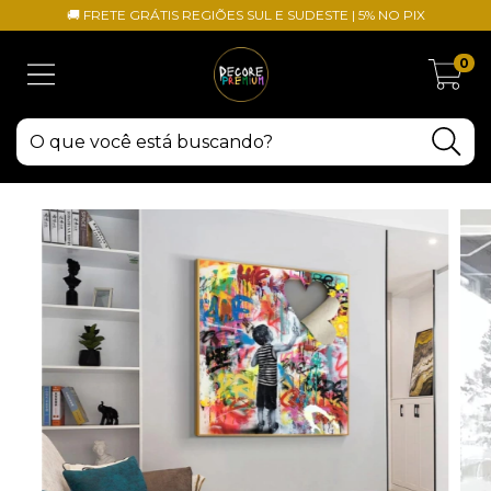
🚚 FRETE GRÁTIS REGIÕES SUL E SUDESTE | 5% NO PIX
0