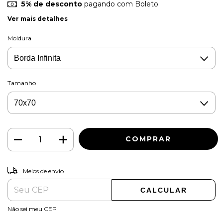
5% de desconto
pagando com Boleto
Ver mais detalhes
Moldura
Tamanho
ALTERAR CEP
Entregas para o CEP:
Meios de envio
CALCULAR
Não sei meu CEP