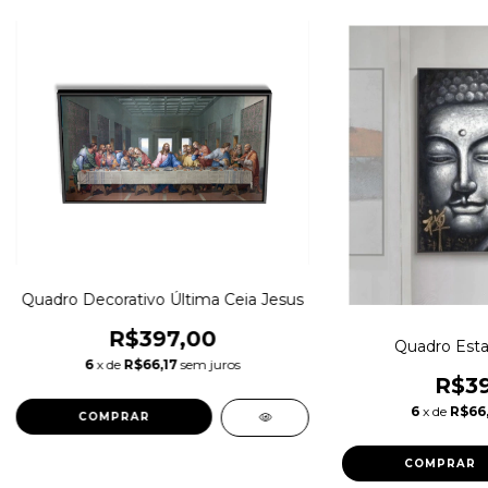
Quadro Decorativo Última Ceia Jesus
R$397,00
Quadro Esta
6
x de
R$66,17
sem juros
R$39
6
x de
R$66,
COMPRAR
COMPRAR