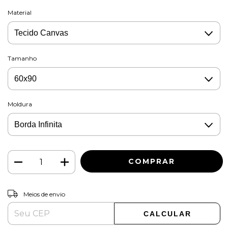
Material
Tamanho
Moldura
ALTERAR CEP
Entregas para o CEP:
Meios de envio
CALCULAR