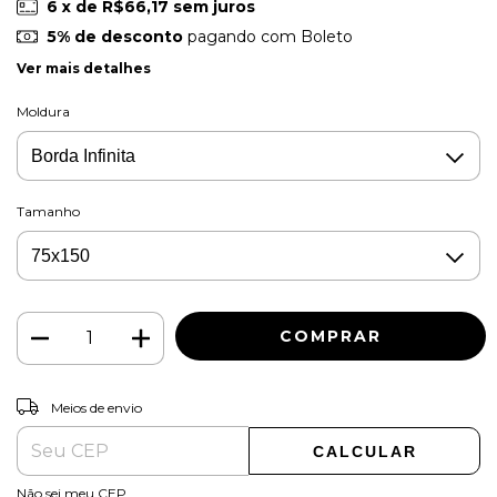
6
x de
R$66,17
sem juros
5% de desconto
pagando com Boleto
Ver mais detalhes
Moldura
Tamanho
ALTERAR CEP
Entregas para o CEP:
Meios de envio
CALCULAR
Não sei meu CEP