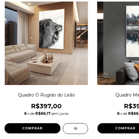
Quadro O Rugido do Leão
Quadro Mi
R$397,00
R$39
6
x de
R$66,17
sem juros
6
x de
R$66,
COMPRAR
COMPRAR