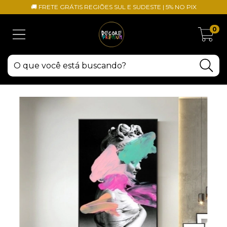
🚚 FRETE GRÁTIS REGIÕES SUL E SUDESTE | 5% NO PIX
0