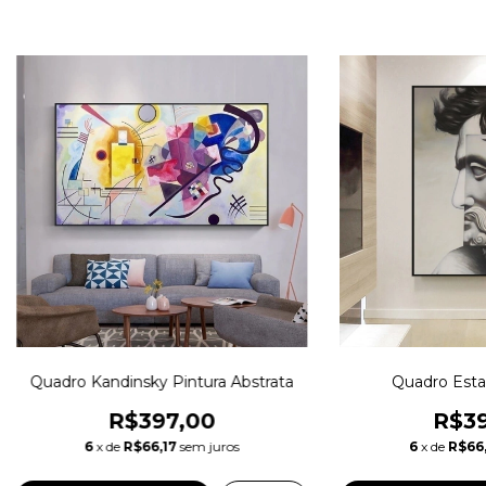
Quadro Kandinsky Pintura Abstrata
Quadro Est
R$397,00
R$39
6
x de
R$66,17
sem juros
6
x de
R$66,