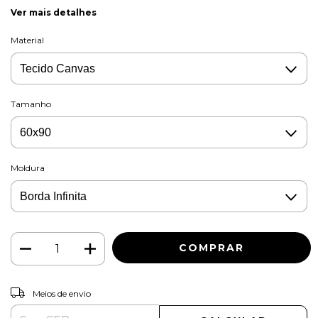
Ver mais detalhes
Material
Tamanho
Moldura
ALTERAR CEP
Entregas para o CEP:
Meios de envio