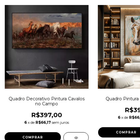
Quadro Decorativo Pintura Cavalos
Quadro Pintura 
no Campo
R$39
R$397,00
6
x de
R$66,
6
x de
R$66,17
sem juros
COMPRAR
COMPRAR