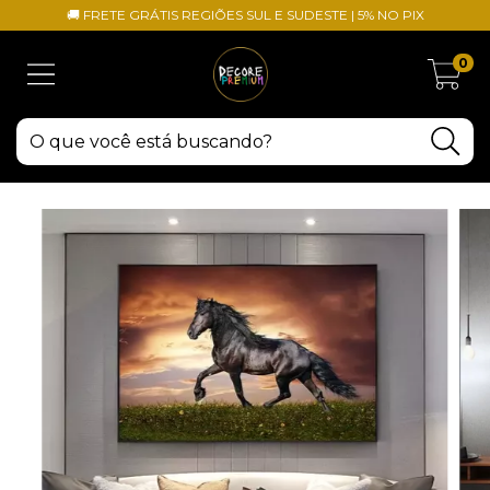
🚚 FRETE GRÁTIS REGIÕES SUL E SUDESTE | 5% NO PIX
0