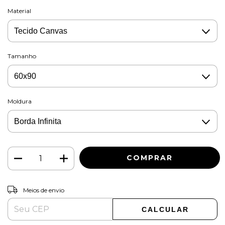
Material
Tamanho
Moldura
ALTERAR CEP
Entregas para o CEP:
Meios de envio
CALCULAR