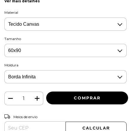
Ver mais detalhes
Material
Tamanho
Moldura
ALTERAR CEP
Entregas para o CEP:
Meios de envio
CALCULAR