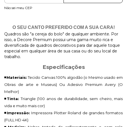
Não sei meu CEP
O SEU CANTO PREFERIDO COM A SUA CARA!
Quadros são "a cereja do bolo" de qualquer ambiente. Por
isso, a Decore Premium possui uma gama muito rica e
diversificada de quadros decorativos para dar aquele toque
especial em qualquer área de sua casa ou do seu local de
trabalho.
Especificações
◾Materiais:
Tecido Canvas 100% algodão (o Mesmo usado em
Obras de arte e Museus) Ou Adesivo Premium Avery (O
Melhor)
◾Tinta:
Triangle (100 anos de durabilidade, sem cheiro, mais
vida e muito mais cor)
◾Impressão:
Impressora Plotter Roland de grandes formatos
(FULL HD 4K)
◾Madeira:
Nobre tratada de reflorestamento e com selo