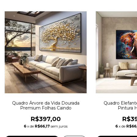
Quadro Árvore da Vida Dourada
Quadro Elefante
Premium Folhas Caindo
Pintura H
R$397,00
R$39
6
x de
R$66,17
sem juros
6
x de
R$66,