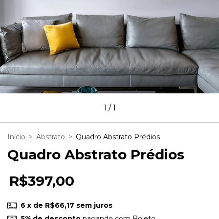
1
/
1
Início
>
Abstrato
>
Quadro Abstrato Prédios
Quadro Abstrato Prédios
R$397,00
6
x de
R$66,17
sem juros
5% de desconto
pagando com Boleto