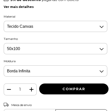
Ver mais detalhes
Material
Tamanho
Moldura
ALTERAR CEP
Entregas para o CEP:
Meios de envio