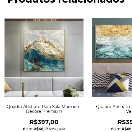
Quadro Abstrato Para Sala Mármori -
Quadro Abstrato 
Decore Premium
Ve
R$397,00
R$39
6
x de
R$66,17
sem juros
6
x de
R$66,