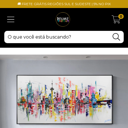
🚚 FRETE GRÁTIS REGIÕES SUL E SUDESTE | 5% NO PIX
0