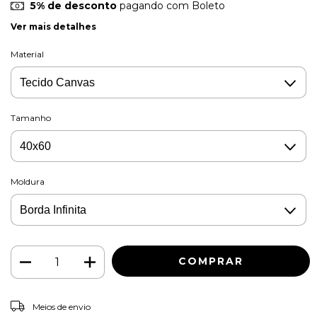
5% de desconto
pagando com Boleto
Ver mais detalhes
Material
Tamanho
Moldura
ALTERAR CEP
Entregas para o CEP:
Meios de envio