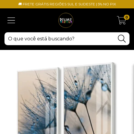
🚚 FRETE GRÁTIS REGIÕES SUL E SUDESTE | 5% NO PIX
0