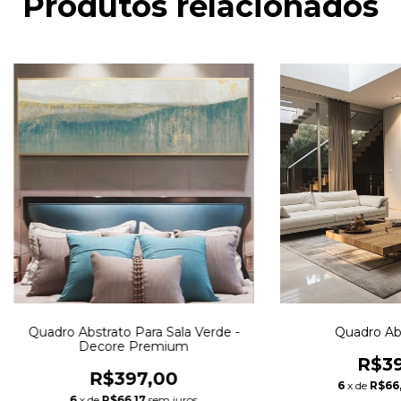
Produtos relacionados
Quadro Abstrato Para Sala Verde -
Quadro Abs
Decore Premium
R$39
R$397,00
6
x de
R$66,
6
x de
R$66,17
sem juros